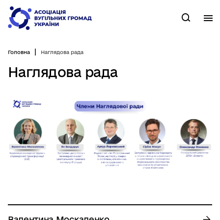
Перейти
до
М
Пошук
основного
вмісту
Головна
Наглядова рада
Наглядова рада
Валентина Москаленко