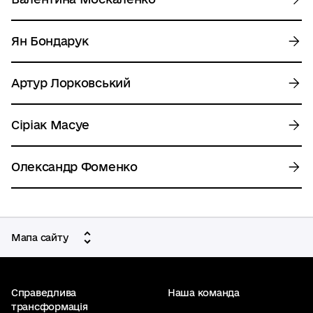
Ян Бондарук
Артур Лорковський
Сіріак Масуе
Олександр Фоменко
Мапа сайту
Справедлива
Наша команда
трансформація