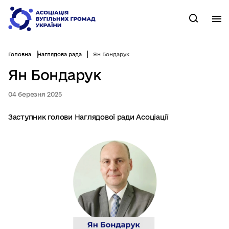
Перейти
до
М
Пошук
основного
вмісту
Головна
Наглядова рада
Ян Бондарук
Ян Бондарук
04 березня 2025
Заступник голови Наглядової ради Асоціації