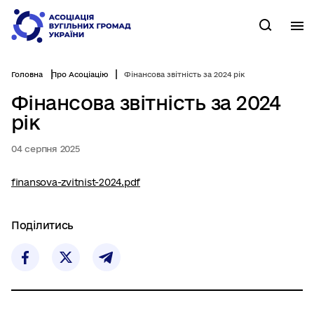
Перейти
до
М
Пошук
основного
вмісту
Головна
Про Асоціацію
Фінансова звітність за 2024 рік
Фінансова звітність за 2024
рік
04 серпня 2025
finansova-zvitnist-2024.pdf
Поділитись