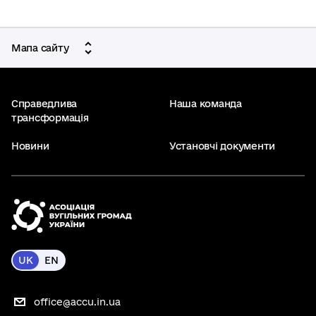
Мапа сайту
Справедлива
Наша команда
трансформація
Новини
Установчі документи
UK
EN
office@accu.in.ua