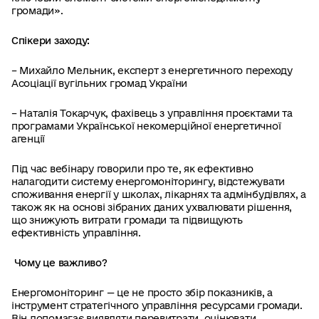
громади».
Спікери заходу:
– Михайло Мельник, експерт з енергетичного переходу
Асоціації вугільних громад України
– Наталія Токарчук, фахівець з управління проєктами та
програмами Української некомерційної енергетичної
агенції
Під час вебінару говорили про те, як ефективно
налагодити систему енергомоніторингу, відстежувати
споживання енергії у школах, лікарнях та адмінбудівлях, а
також як на основі зібраних даних ухвалювати рішення,
що знижують витрати громади та підвищують
ефективність управління.
Чому це важливо?
Енергомоніторинг — це не просто збір показників, а
інструмент стратегічного управління ресурсами громади.
Він допомагає виявляти перевитрати, оцінювати