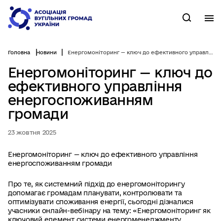
Перейти
до
М
Пошук
основного
вмісту
Головна
Новини
Енергомоніторинг — ключ до ефективного управління енергоспоживанням громади
Енергомоніторинг — ключ до
ефективного управління
енергоспоживанням
громади
23 жовтня 2025
Енергомоніторинг — ключ до ефективного управління
енергоспоживанням громади
Про те, як системний підхід до енергомоніторингу
допомагає громадам планувати, контролювати та
оптимізувати споживання енергії, сьогодні дізналися
учасники онлайн-вебінару на тему: «Енергомоніторинг як
ключовий елемент системи енергоменеджменту