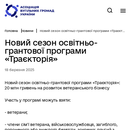
Перейти
до
М
Пошук
основного
вмісту
Головна
Новини
Новий сезон освітньо-грантової програми «Траєкторія»
Новий сезон освітньо-
грантової програми
«Траєкторія»
18 березня 2025
Новий сезон освітньо-грантової програми «Траєкторія»:
20 млн гривень на розвиток ветеранського бізнесу
Участь у програмі можуть взяти:
- ветерани;
- члени сім'ї ветерана, військовослужбовця, загиблого,
полоненого або зниклого безвісти, зокрема: другий з