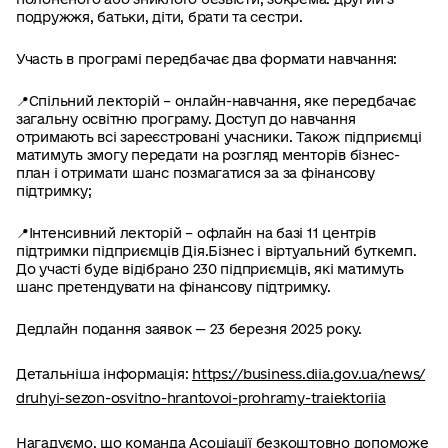
подружжя, батьки, діти, брати та сестри.
Участь в програмі передбачає два формати навчання:
📍Спільний лекторій – онлайн-навчання, яке передбачає
загальну освітню програму. Доступ до навчання
отримають всі зареєстровані учасники. Також підприємці
матимуть змогу передати на розгляд менторів бізнес-
план і отримати шанс позмагатися за за фінансову
підтримку;
📍Інтенсивний лекторій – офлайн на базі 11 центрів
підтримки підприємців Дія.Бізнес і віртуальний буткемп.
До участі буде відібрано 230 підприємців, які матимуть
шанс претендувати на фінансову підтримку.
Дедлайн подання заявок — 23 березня 2025 року.
Детальніша інформація:
https://business.diia.gov.ua/news/
druhyi-sezon-osvitno-hrantovoi-prohramy-traiektoriia
Нагадуємо, що команда Асоціації безкоштовно допоможе