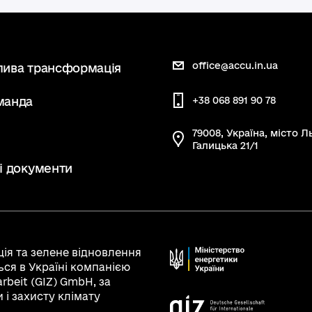
office@accu.in.ua
лива трансформація
манда
+38 068 891 90 78
79008, Україна, місто Ль
Галицька 21/1
і документи
ія та зелене відновлення
ся в Україні компанією
rbeit (GIZ) GmbH, за
і захисту клімату