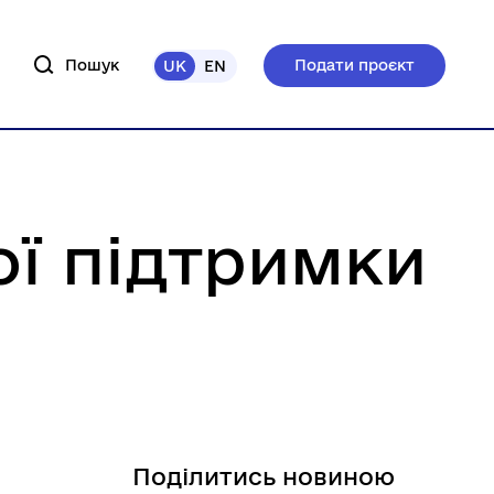
Пошук
Подати проєкт
UK
EN
ої підтримки
Поділитись новиною