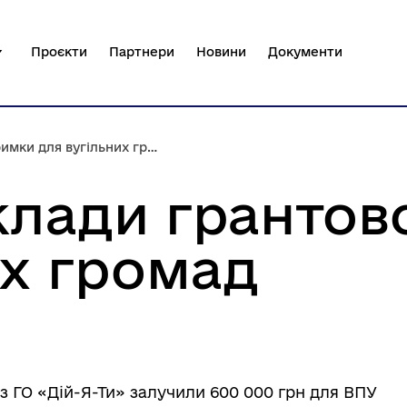
Проєкти
Партнери
Новини
Документи
ки для вугільних громад
клади грантов
их громад
із ГО «Дій-Я-Ти» залучили 600 000 грн для ВПУ