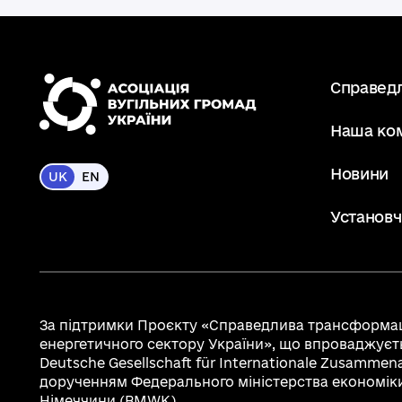
Справед
Наша ко
Новини
UK
EN
Установч
За підтримки Проєкту «Справедлива трансформац
енергетичного сектору України», що впроваджуєть
Deutsche Gesellschaft für Internationale Zusammena
дорученням Федерального міністерства економіки 
Німеччини (BMWK).