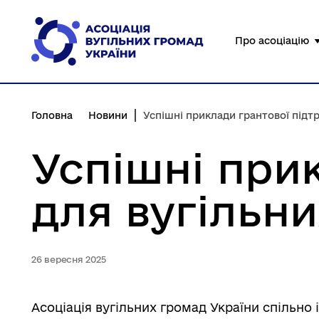
Перейти
до
Про асоціацію
основного
вмісту
Головна
Новини
Успішні приклади грантової підтрим
Успішні при
для вугільн
26 вересня 2025
Асоціація вугільних громад України спільно 